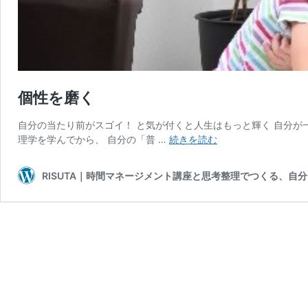
個性を磨く
自分の当たり前がスゴイ！ と気が付くと人生はもっと輝く 自分が
個
理学を学んでから、 自分の「普 …
続きを読む
性
を
RISUTA｜時間マネージメント講座と思考整理でつくる、自
磨
く