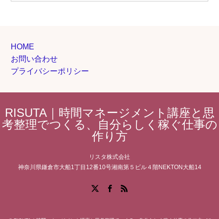
HOME
お問い合わせ
プライバシーポリシー
RISUTA｜時間マネージメント講座と思
考整理でつくる、自分らしく稼ぐ仕事の
作り方
リスタ株式会社
神奈川県鎌倉市大船1丁目12番10号湘南第５ビル４階NEKTON大船14
Facebook
X
RSS