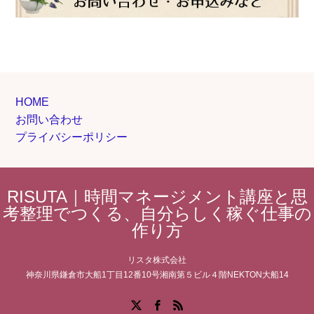
HOME
お問い合わせ
プライバシーポリシー
RISUTA｜時間マネージメント講座と思
考整理でつくる、自分らしく稼ぐ仕事の
作り方
リスタ株式会社
神奈川県鎌倉市大船1丁目12番10号湘南第５ビル４階NEKTON大船14
Facebook
X
RSS