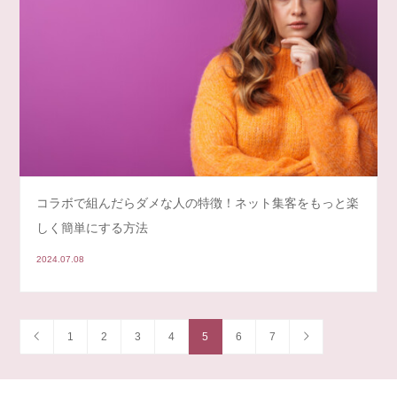
コラボで組んだらダメな人の特徴！ネット集客をもっと楽
しく簡単にする方法
2024.07.08
1
2
3
4
5
6
7