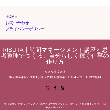
HOME
お問い合わせ
プライバシーポリシー
RISUTA｜時間マネージメント講座と思
考整理でつくる、自分らしく稼ぐ仕事の
作り方
リスタ株式会社
神奈川県鎌倉市大船1丁目12番10号湘南第５ビル４階NEKTON大船14
Facebook
X
RSS
©
RISUTA｜時間マネージメント講座と思考整理でつくる、自分らしく稼ぐ仕事の作り方
. All
Rights Reserved.