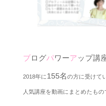
ブ
ログ
パ
ワー
ア
ップ講
155名
2018年に
の方に受けて
人気講座を動画にまとめたもの