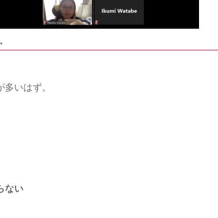
・
が多いはず。
らない