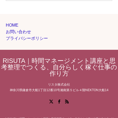
HOME
お問い合わせ
プライバシーポリシー
RISUTA｜時間マネージメント講座と思
考整理でつくる、自分らしく稼ぐ仕事の
作り方
リスタ株式会社
神奈川県鎌倉市大船1丁目12番10号湘南第５ビル４階NEKTON大船14
Facebook
X
RSS