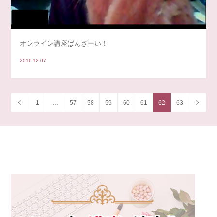
オンライン講座ばんざーい！
2016.12.07
1
…
57
58
59
60
61
62
63