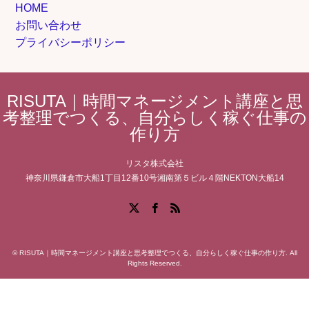
HOME
お問い合わせ
プライバシーポリシー
RISUTA｜時間マネージメント講座と思
考整理でつくる、自分らしく稼ぐ仕事の
作り方
リスタ株式会社
神奈川県鎌倉市大船1丁目12番10号湘南第５ビル４階NEKTON大船14
Facebook
X
RSS
©
RISUTA｜時間マネージメント講座と思考整理でつくる、自分らしく稼ぐ仕事の作り方
. All
Rights Reserved.