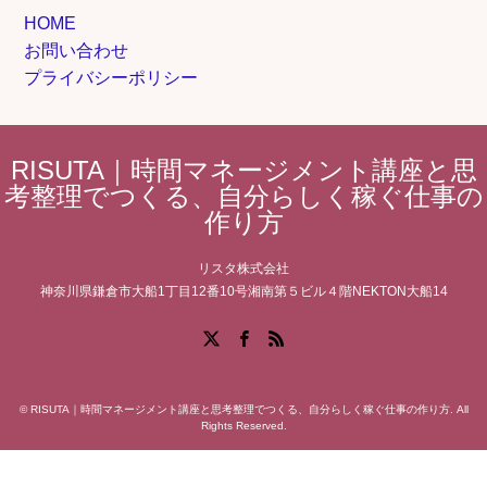
HOME
お問い合わせ
プライバシーポリシー
RISUTA｜時間マネージメント講座と思
考整理でつくる、自分らしく稼ぐ仕事の
作り方
リスタ株式会社
神奈川県鎌倉市大船1丁目12番10号湘南第５ビル４階NEKTON大船14
Facebook
X
RSS
©
RISUTA｜時間マネージメント講座と思考整理でつくる、自分らしく稼ぐ仕事の作り方
. All
Rights Reserved.