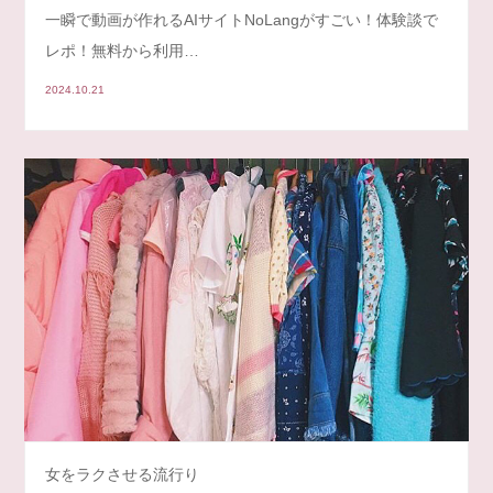
一瞬で動画が作れるAIサイトNoLangがすごい！体験談で
レポ！無料から利用…
2024.10.21
女をラクさせる流行り