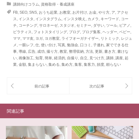
講師向けコラム
,
資格取得・養成講座
FB
,
SEO
,
SNS
,
おうち起業
,
お教室
,
お片付け
,
お金
,
やり方
,
ア
,
アクセ
ス
,
インスタ
,
インスタグラム
,
インスタ映え
,
カメラ
,
キーワード
,
コー
チ
,
コーチング
,
サロネーゼ
,
スタジオ
,
セミナー
,
ダサい
,
ツール
,
ピアノ
,
ピラティス
,
フォトスタイリング
,
ブログ
,
ブログ集客
,
ヘッダー
,
ベビー
,
ママ
,
ママ友
,
ヨガ
,
ヨガ教室
,
ライフオーガナイザー
,
リトミック
,
レジュ
メ
,
一眼レフ
,
仕
,
使い分け
,
写真
,
勉強会
,
口コミ
,
子連れ
,
家でできる仕
事
,
導線
,
広告
,
成功
,
撮り方
,
教室
,
整理収納
,
方法
,
更新
,
書き方
,
書けな
い
,
画像加工
,
知育
,
簡単
,
経済的
,
自撮り
,
自立
,
見つけ方
,
講師
,
講座
,
起
業
,
金額
,
集まらない
,
集める
,
集め方
,
集客
,
集客力
,
頻度
,
頼らない
関連記事