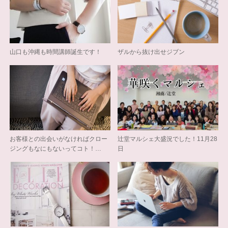
山口も沖縄も時間講師誕生です！
ザルから抜け出せジブン
お客様との出会いがなければクロー
辻堂マルシェ大盛況でした！11月28
ジングもなにもないってコト！…
日