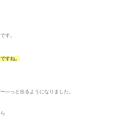
んです。
けですね。
バー―っと出るようになりました。
から