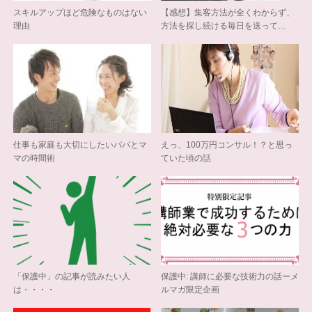
スキルアップほど危険なものはない
【感想】集客方法が全くわからず、
理由
方法を探し続ける毎日を送って…
仕事も家庭も大切にしたいパパとマ
えっ、100万円コンサル！？と思っ
マの時間術
ていた頃の話
「保護中」の記事が読みたい人
保護中: 講師に必要な技術力の話ーメ
は・・・・
ルマガ限定企画