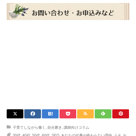
子育てしながら働く
,
自分磨き
,
講師向けコラム
30代
,
40代
,
50代
,
60代
,
SEO
,
あなたの仕事が終わらない理由
,
うそ
,
お