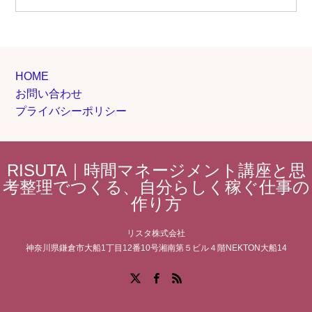
HOME
お問い合わせ
プライバシーポリシー
RISUTA｜時間マネージメント講座と思
考整理でつくる、自分らしく稼ぐ仕事の
作り方
リスタ株式会社
神奈川県鎌倉市大船1丁目12番10号湘南第５ビル４階NEKTON大船14
Facebook
X
RSS