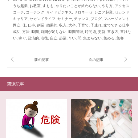
うち起業
,
お教室
,
すもも
,
やりたいことが終わらない
,
やり方
,
アクセス
,
コーチ
,
コーチング
,
サイドビジネス
,
サロネーゼ
,
シニア起業
,
セカンド
キャリア
,
セカンドライフ
,
セミナー
,
チャンス
,
ブログ
,
マネージメント
,
両立
,
仕
,
仕事
,
副業
,
効果的
,
収入
,
大卒
,
子育て
,
子連れ
,
家でできる仕事
,
成功
,
方法
,
時間
,
時間が足りない
,
時間管理
,
時間術
,
更新
,
書き方
,
書けな
い
,
稼ぐ
,
経済的
,
老後
,
自立
,
起業
,
辛い
,
間
,
集まらない
,
集める
,
集客
関連記事