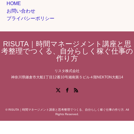
HOME
お問い合わせ
プライバシーポリシー
RISUTA｜時間マネージメント講座と思
考整理でつくる、自分らしく稼ぐ仕事の
作り方
リスタ株式会社
神奈川県鎌倉市大船1丁目12番10号湘南第５ビル４階NEKTON大船14
Facebook
X
RSS
©
RISUTA｜時間マネージメント講座と思考整理でつくる、自分らしく稼ぐ仕事の作り方
. All
Rights Reserved.