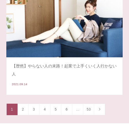
【歴然】やらない人の末路！起業で上手くいく人行かない
人
2021.09.14
1
2
3
4
5
6
…
53