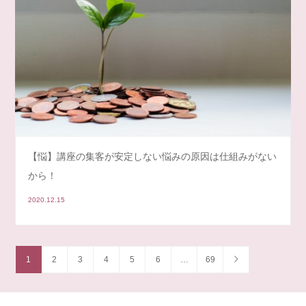
【悩】講座の集客が安定しない悩みの原因は仕組みがない
から！
2020.12.15
1
2
3
4
5
6
…
69