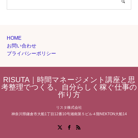
HOME
お問い合わせ
プライバシーポリシー
RISUTA｜時間マネージメント講座と思
考整理でつくる、自分らしく稼ぐ仕事の
作り方
リスタ株式会社
神奈川県鎌倉市大船1丁目12番10号湘南第５ビル４階NEKTON大船14
Facebook
X
RSS