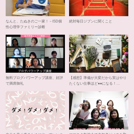
なんと、たぬきのご一家！－ISD個
絶対毎日ジブンに聞くこと
性心理学ファミリー診断
無料ブログパワーアップ講座、好評
【感想】準備が大変だから実はやり
で満席御礼
たくない仕事ほど●●になる！…