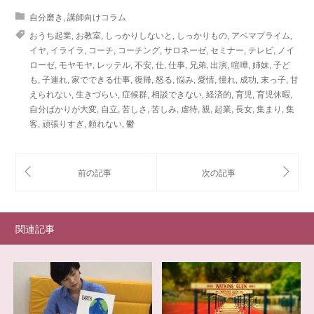
自分磨き
,
講師向けコラム
おうち起業
,
お教室
,
しっかりしないと
,
しっかりもの
,
アベマプライム
,
イヤ
,
イライラ
,
コーチ
,
コーチング
,
サロネーゼ
,
セミナー
,
テレビ
,
ノイ
ローゼ
,
モヤモヤ
,
レッテル
,
不安
,
仕
,
仕事
,
兄弟
,
出演
,
喧嘩
,
姉妹
,
子ど
も
,
子連れ
,
家でできる仕事
,
復帰
,
怒る
,
悩み
,
愛情
,
憧れ
,
成功
,
末っ子
,
甘
えられない
,
生きづらい
,
症候群
,
相談できない
,
経済的
,
育児
,
育児休暇
,
自分ばかりが大変
,
自立
,
苦しさ
,
苦しみ
,
虐待
,
親
,
起業
,
長女
,
集まり
,
集
客
,
頑張りすぎ
,
頼れない
,
鬱
関連記事