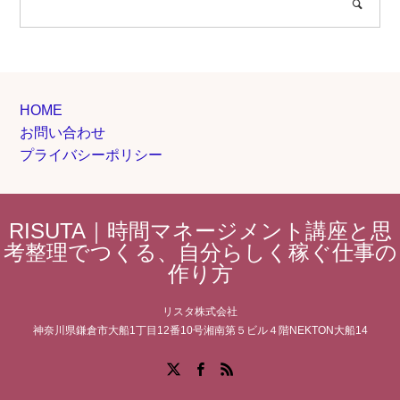
HOME
お問い合わせ
プライバシーポリシー
RISUTA｜時間マネージメント講座と思
考整理でつくる、自分らしく稼ぐ仕事の
作り方
リスタ株式会社
神奈川県鎌倉市大船1丁目12番10号湘南第５ビル４階NEKTON大船14
Facebook
X
RSS