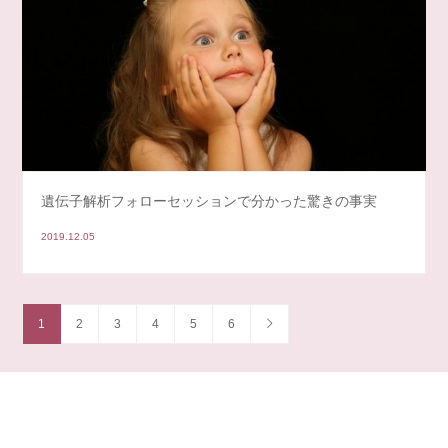
遺伝子解析フォローセッションで分かった驚きの事実
2019.12.05
1
2
3
4
5
6