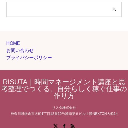
HOME
お問い合わせ
プライバシーポリシー
RISUTA｜時間マネージメント講座と思
考整理でつくる、自分らしく稼ぐ仕事の
作り方
リスタ株式会社
神奈川県鎌倉市大船1丁目12番10号湘南第５ビル４階NEKTON大船14
Facebook
X
RSS