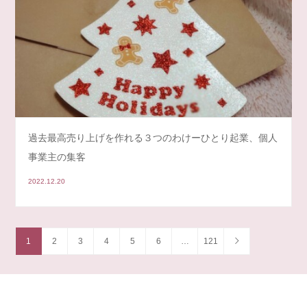
過去最高売り上げを作れる３つのわけーひとり起業、個人
事業主の集客
2022.12.20
1
2
3
4
5
6
…
121