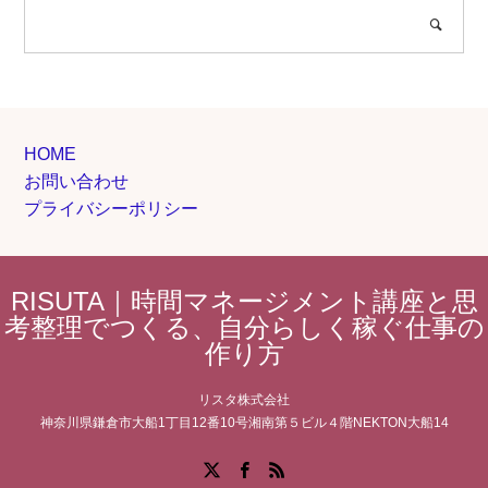
HOME
お問い合わせ
プライバシーポリシー
RISUTA｜時間マネージメント講座と思
考整理でつくる、自分らしく稼ぐ仕事の
作り方
リスタ株式会社
神奈川県鎌倉市大船1丁目12番10号湘南第５ビル４階NEKTON大船14
Facebook
X
RSS