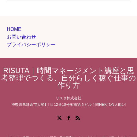
HOME
お問い合わせ
プライバシーポリシー
RISUTA｜時間マネージメント講座と思
考整理でつくる、自分らしく稼ぐ仕事の
作り方
リスタ株式会社
神奈川県鎌倉市大船1丁目12番10号湘南第５ビル４階NEKTON大船14
Facebook
X
RSS