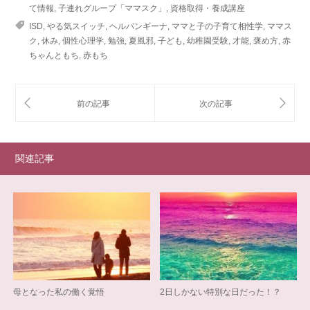
て情報
,
子連れグループ「ママスク」
,
資格取得・養成講座
ISD
,
やる気スイッチ
,
ヘルパンギーナ
,
ママと子の子育て相性学
,
ママス
ク
,
休み
,
個性心理学
,
勉強
,
夏風邪
,
子ども
,
幼稚園受験
,
才能
,
褒め方
,
赤
ちゃんともち
,
赤もち
関連記事
母となった私の働く覚悟
2日しかない特別な日だった！？