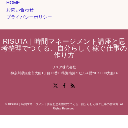
HOME
お問い合わせ
プライバシーポリシー
RISUTA｜時間マネージメント講座と思
考整理でつくる、自分らしく稼ぐ仕事の
作り方
リスタ株式会社
神奈川県鎌倉市大船1丁目12番10号湘南第５ビル４階NEKTON大船14
Facebook
X
RSS
©
RISUTA｜時間マネージメント講座と思考整理でつくる、自分らしく稼ぐ仕事の作り方
. All
Rights Reserved.