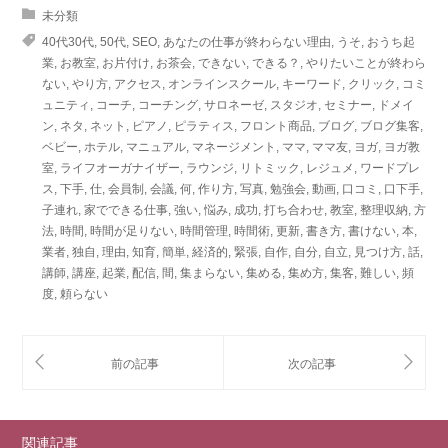
未分類
40代30代
,
50代
,
SEO
,
あなたの仕事が終わらない理由
,
うそ
,
おうち起
業
,
お教室
,
お片付け
,
お茶会
,
できない
,
できる？
,
やりたいことが終わら
ない
,
やり方
,
アクセス
,
オンラインスクール
,
キーワード
,
クリック
,
コミ
ュニティ
,
コーチ
,
コーチング
,
サロネーゼ
,
スタジオ
,
セミナー
,
ドメイ
ン
,
ネタ
,
ネット
,
ピアノ
,
ピラティス
,
フロント商品
,
ブログ
,
ブログ集客
,
ベビー
,
ホテル
,
マニュアル
,
マネージメント
,
ママ
,
ママ友
,
ヨガ
,
ヨガ教
室
,
ライフオーガナイザー
,
ラウンジ
,
リトミック
,
レジュメ
,
ワードプレ
ス
,
下手
,
仕
,
会員制
,
会議
,
何
,
作り方
,
写真
,
勉強会
,
動画
,
口コミ
,
口下手
,
子連れ
,
家でできる仕事
,
強い
,
悩み
,
成功
,
打ち合わせ
,
教室
,
整理収納
,
方
法
,
時間
,
時間が足りない
,
時間管理
,
時間術
,
更新
,
書き方
,
書けない
,
本
,
業者
,
独自
,
理由
,
知育
,
簡単
,
経済的
,
緊張
,
自作
,
自分
,
自立
,
見つけ方
,
話
,
講師
,
講座
,
起業
,
配信
,
間
,
集まらない
,
集める
,
集め方
,
集客
,
難しい
,
頻
度
,
頼らない
関連記事