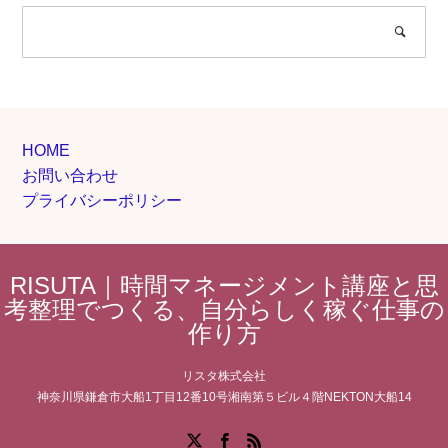
HOME
お問い合わせ
プライバシーポリシー
RISUTA｜時間マネージメント講座と思
考整理でつくる、自分らしく稼ぐ仕事の
作り方
リスタ株式会社
神奈川県鎌倉市大船1丁目12番10号湘南第５ビル４階NEKTON大船14
Facebook
X
RSS