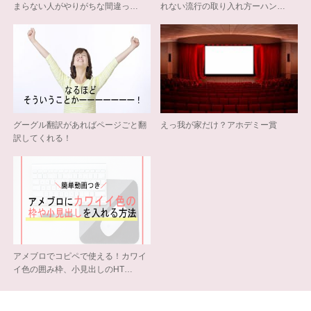
まらない人がやりがちな間違っ…
れない流行の取り入れ方ーハン…
グーグル翻訳があればページごと翻
えっ我が家だけ？アホデミー賞
訳してくれる！
アメブロでコピペで使える！カワイ
イ色の囲み枠、小見出しのHT…