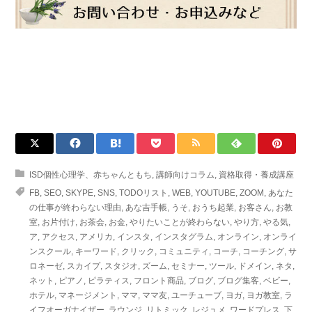
ISD個性心理学、赤ちゃんともち
,
講師向けコラム
,
資格取得・養成講座
FB
,
SEO
,
SKYPE
,
SNS
,
TODOリスト
,
WEB
,
YOUTUBE
,
ZOOM
,
あなた
の仕事が終わらない理由
,
あな吉手帳
,
うそ
,
おうち起業
,
お客さん
,
お教
室
,
お片付け
,
お茶会
,
お金
,
やりたいことが終わらない
,
やり方
,
やる気
,
ア
,
アクセス
,
アメリカ
,
インスタ
,
インスタグラム
,
オンライン
,
オンライ
ンスクール
,
キーワード
,
クリック
,
コミュニティ
,
コーチ
,
コーチング
,
サ
ロネーゼ
,
スカイプ
,
スタジオ
,
ズーム
,
セミナー
,
ツール
,
ドメイン
,
ネタ
,
ネット
,
ピアノ
,
ピラティス
,
フロント商品
,
ブログ
,
ブログ集客
,
ベビー
,
ホテル
,
マネージメント
,
ママ
,
ママ友
,
ユーチューブ
,
ヨガ
,
ヨガ教室
,
ラ
イフオーガナイザー
,
ラウンジ
,
リトミック
,
レジュメ
,
ワードプレス
,
下