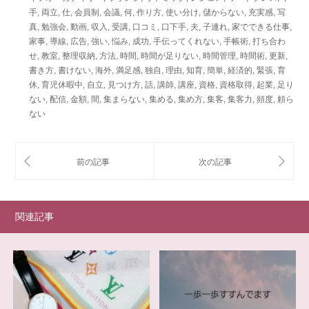
手
,
両立
,
仕
,
会員制
,
会議
,
何
,
作り方
,
使い分け
,
儲からない
,
充実感
,
写
真
,
勉強会
,
動画
,
収入
,
受講
,
口コミ
,
口下手
,
夫
,
子連れ
,
家でできる仕事
,
家事
,
導線
,
広告
,
強い
,
悩み
,
成功
,
手伝ってくれない
,
手帳術
,
打ち合わ
せ
,
教室
,
整理収納
,
方法
,
時間
,
時間が足りない
,
時間管理
,
時間術
,
更新
,
書き方
,
書けない
,
海外
,
満足感
,
独自
,
理由
,
知育
,
簡単
,
経済的
,
緊張
,
育
休
,
育児休暇中
,
自立
,
見つけ方
,
話
,
講師
,
講座
,
資格
,
資格取得
,
起業
,
足り
ない
,
配信
,
金額
,
間
,
集まらない
,
集める
,
集め方
,
集客
,
集客力
,
頻度
,
頼ら
ない
関連記事