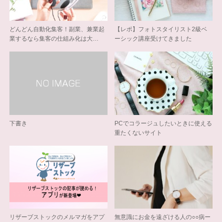
どんどん自動化集客！副業、兼業起
【レポ】フォトスタイリスト2級ベ
業するなら集客の仕組み化は大…
ーシック講座受けてきました
下書き
PCでコラージュしたいときに使える
重たくないサイト
リザーブストックのメルマガをアプ
無意識にお金を遠ざける人の○○病ー