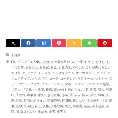
未分類
FB
,
IKEA
,
SEO
,
SNS
,
あなたの仕事が終わらない理由
,
うそ
,
おうち
,
お
うち起業
,
お客さん
,
お教室
,
お金
,
もみの木
,
やりたいことが終わらない
,
やり方
,
ア
,
アップ
,
インスタ
,
インスタグラム
,
オーナメント
,
クイズ
,
ク
リエイティブ
,
クリスマス
,
コーチ
,
コーチング
,
サロネーゼ
,
セミナー
,
ツ
リー
,
ツール
,
ブログ
,
プロモーション
,
マネージメント
,
ママ
,
ママ起業
,
リアル
,
リア充
,
仕
,
企業
,
作戦
,
使い分け
,
儲からない
,
冬
,
副業
,
収入
,
可愛
い
,
子連れ
,
客単価
,
家でできる仕事
,
導線
,
層
,
広告
,
悩み
,
成功
,
戦略
,
支
度
,
時間
,
時間が足りない
,
時間管理
,
時間術
,
書けない
,
本物志向
,
社長
,
簡
単
,
素敵
,
経済的
,
自立
,
資格
,
資格取得
,
購入
,
購買層
,
起業
,
週末起業
,
金
額
,
間
,
集まらない
,
集め方
,
集客
,
集客力