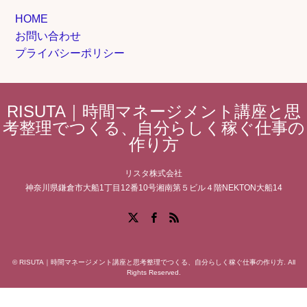
HOME
お問い合わせ
プライバシーポリシー
RISUTA｜時間マネージメント講座と思
考整理でつくる、自分らしく稼ぐ仕事の
作り方
リスタ株式会社
神奈川県鎌倉市大船1丁目12番10号湘南第５ビル４階NEKTON大船14
Facebook
X
RSS
©
RISUTA｜時間マネージメント講座と思考整理でつくる、自分らしく稼ぐ仕事の作り方
. All
Rights Reserved.