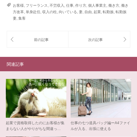
お客様
,
フリーランス
,
不労収入
,
仕事
,
作り方
,
個人事業主
,
働き方
,
働き
方改革
,
単身赴任
,
収入の柱
,
向いている
,
妻
,
自由
,
起業
,
転勤族
,
転勤族
妻
,
集客
関連記事
起業で資格取得したのにお客様が集
仕事の七つ道具バッグ編ーA4ファイ
まらない人がやりがちな間違っ…
ルが入る、出張に使える