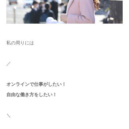
私の周りには
／
オンラインで仕事がし
たい
！
自由な
働き
方をし
たい
！
＼