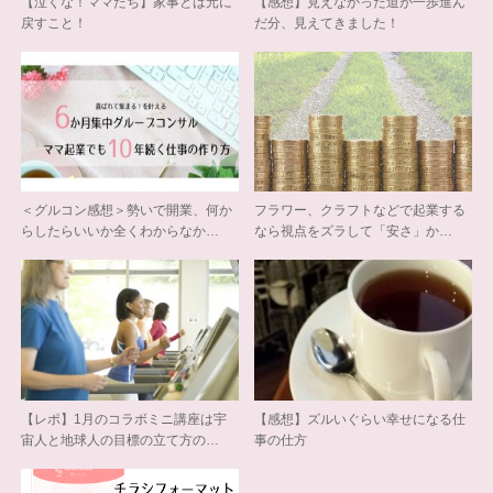
【泣くな！ママたち】家事とは元に
【感想】見えなかった道が一歩進ん
戻すこと！
だ分、見えてきました！
＜グルコン感想＞勢いで開業、何か
フラワー、クラフトなどで起業する
らしたらいいか全くわからなか…
なら視点をズラして「安さ」か…
【レポ】1月のコラボミニ講座は宇
【感想】ズルいぐらい幸せになる仕
宙人と地球人の目標の立て方の…
事の仕方