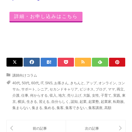
詳細・お申し込みはこちら
講師向けコラム
40代
,
50代
,
60代
,
IT
,
SNS
,
お客さん
,
きちんと
,
アップ
,
オンライン
,
コン
サル
,
サポート
,
シニア
,
セカンドキャリア
,
ビジネス
,
ブログ
,
ママ
,
両立
,
介護
,
仕事
,
何からする
,
収入
,
地方
,
売り上げ
,
大阪
,
女性
,
子育て
,
実践
,
東
京
,
横浜
,
生きる
,
習える
,
自分らしく
,
認知
,
起業
,
起業塾
,
起業家
,
転勤族
,
集まらない
,
集まる
,
集める
,
集客
,
集客できない
,
集客講座
,
高額