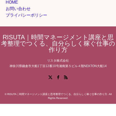
HOME
お問い合わせ
プライバシーポリシー
RISUTA｜時間マネージメント講座と思
考整理でつくる、自分らしく稼ぐ仕事の
作り方
リスタ株式会社
神奈川県鎌倉市大船1丁目12番10号湘南第５ビル４階NEKTON大船14
Facebook
X
RSS
©
RISUTA｜時間マネージメント講座と思考整理でつくる、自分らしく稼ぐ仕事の作り方
. All
Rights Reserved.