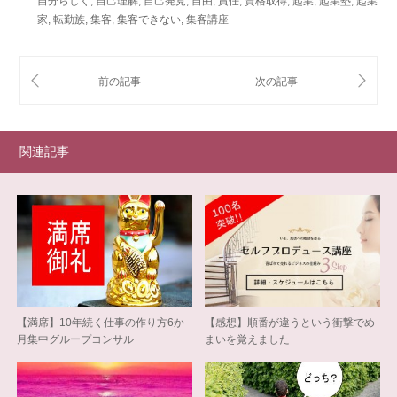
自分らしく
,
自己理解
,
自己発見
,
自由
,
責任
,
資格取得
,
起業
,
起業塾
,
起業
家
,
転勤族
,
集客
,
集客できない
,
集客講座
関連記事
【満席】10年続く仕事の作り方6か
【感想】順番が違うという衝撃でめ
月集中グループコンサル
まいを覚えました