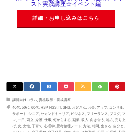
スト実践講座☆イベント編
詳細・お申し込みはこちら
講師向けコラム
,
資格取得・養成講座
40代
,
50代
,
60代
,
HSP
,
HSS
,
IT
,
SNS
,
お客さん
,
お金
,
アップ
,
コンサル
,
サポート
,
シニア
,
セカンドキャリア
,
ビジネス
,
フリーランス
,
ブログ
,
マ
マ
,
一日
,
両立
,
介護
,
仕事
,
何からする
,
副業
,
収入
,
向き合う
,
地方
,
売り上
げ
,
女
,
女性
,
子育て
,
心理学
,
思考整理ノート
,
方法
,
時間
,
生きる
,
自分と
,