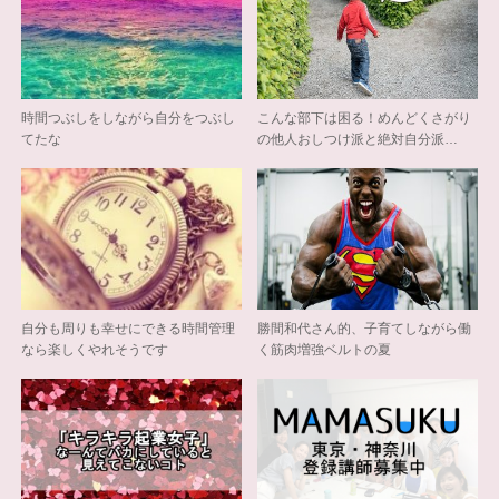
時間つぶしをしながら自分をつぶし
こんな部下は困る！めんどくさがり
てたな
の他人おしつけ派と絶対自分派…
自分も周りも幸せにできる時間管理
勝間和代さん的、子育てしながら働
なら楽しくやれそうです
く筋肉増強ベルトの夏