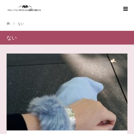
ない
ない