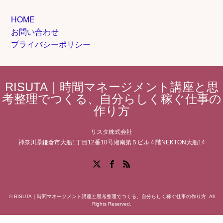
HOME
お問い合わせ
プライバシーポリシー
RISUTA｜時間マネージメント講座と思
考整理でつくる、自分らしく稼ぐ仕事の
作り方
リスタ株式会社
神奈川県鎌倉市大船1丁目12番10号湘南第５ビル４階NEKTON大船14
Facebook
X
RSS
©
RISUTA｜時間マネージメント講座と思考整理でつくる、自分らしく稼ぐ仕事の作り方
. All
Rights Reserved.