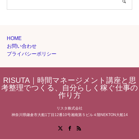
HOME
お問い合わせ
プライバシーポリシー
RISUTA｜時間マネージメント講座と思
考整理でつくる、自分らしく稼ぐ仕事の
作り方
リスタ株式会社
神奈川県鎌倉市大船1丁目12番10号湘南第５ビル４階NEKTON大船14
Facebook
X
RSS