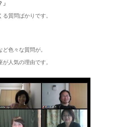
？」
くる質問ばかりです。
など色々な質問が。
座が人気の理由です。