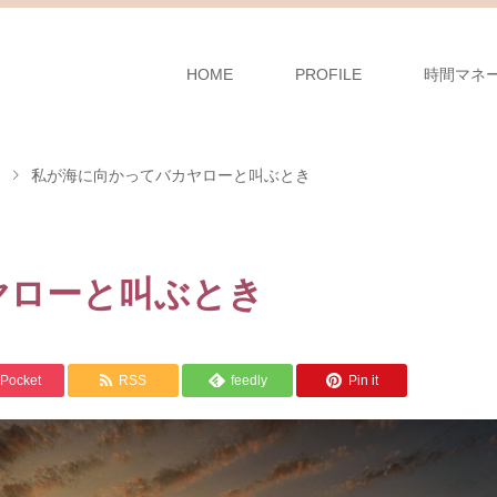
HOME
PROFILE
時間マネ
私が海に向かってバカヤローと叫ぶとき
ヤローと叫ぶとき
Pocket
RSS
feedly
Pin it