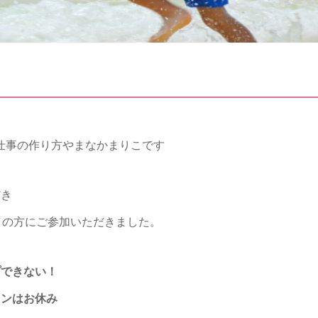
仕事の作り方やま
なかまりこです
だき
／の方にご参加い
ただきました。
プできない！
スンはお休み