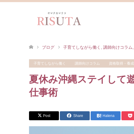
ブログ
子育てしながら働く
,
講師向けコラム
,
子育てしながら働く
講師向けコラム
資格取得・養成
夏休み沖縄ステイして
仕事術
Post
Share
Hatena