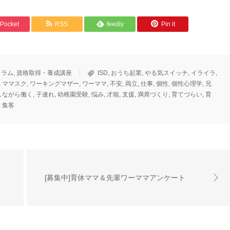
Pocket
RSS
feedly
Pin it
コラム
,
資格取得・養成講座
ISD
,
おうち起業
,
やる気スイッチ
,
イライラ
,
,
ママスク
,
ワーキングマザー
,
ワーママ
,
不安
,
両立
,
仕事
,
個性
,
個性心理学
,
兄
しながら働く
,
子連れ
,
幼稚園受験
,
悩み
,
才能
,
支援
,
満席づくり
,
育てづらい
,
育
,
集客
[募集中]育休ママ＆先輩ワーママアンケート