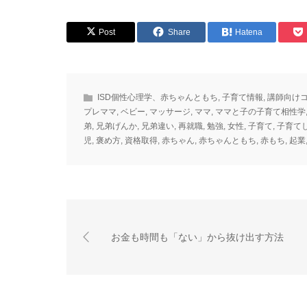
Post
Share
Hatena
ISD個性心理学、赤ちゃんともち
,
子育て情報
,
講師向け
プレママ
,
ベビー
,
マッサージ
,
ママ
,
ママと子の子育て相性学
弟
,
兄弟げんか
,
兄弟違い
,
再就職
,
勉強
,
女性
,
子育て
,
子育て
児
,
褒め方
,
資格取得
,
赤ちゃん
,
赤ちゃんともち
,
赤もち
,
起業
お金も時間も「ない」から抜け出す方法