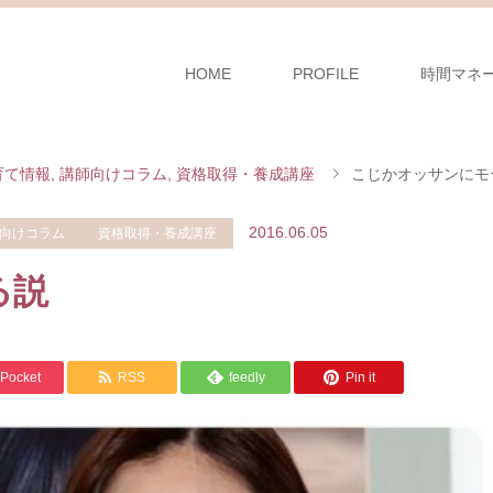
HOME
PROFILE
時間マネ
育て情報
,
講師向けコラム
,
資格取得・養成講座
こじかオッサンにモ
2016.06.05
向けコラム
資格取得・養成講座
る説
Pocket
RSS
feedly
Pin it