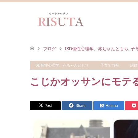
ブログ
ISD個性心理学、赤ちゃんともち
,
子
ISD個性心理学、赤ちゃんともち
子育て情報
講師
こじかオッサンにモテ
Post
Share
Hatena