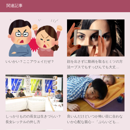
関連記事
いいかい？ここアウェイだぜ？
顔を出さずに動画を取るヒミツの方
法ーブスでもすっぴんでも大丈…
しっかりものの長女は生きづらい？
良いんだけどいつか怖い目に合わな
長女レッテルの外し方
いか心配な親心－「ぷらいども…