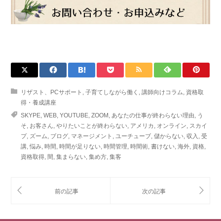
リザスト、PCサポート
,
子育てしながら働く
,
講師向けコラム
,
資格取
得・養成講座
SKYPE
,
WEB
,
YOUTUBE
,
ZOOM
,
あなたの仕事が終わらない理由
,
う
そ
,
お客さん
,
やりたいことが終わらない
,
アメリカ
,
オンライン
,
スカイ
プ
,
ズーム
,
ブログ
,
マネージメント
,
ユーチューブ
,
儲からない
,
収入
,
受
講
,
悩み
,
時間
,
時間が足りない
,
時間管理
,
時間術
,
書けない
,
海外
,
資格
,
資格取得
,
間
,
集まらない
,
集め方
,
集客