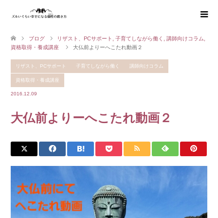
ブログ
リザスト、PCサポート
,
子育てしながら働く
,
講師向けコラム
,
資格取得・養成講座
大仏前よりーへこたれ動画２
リザスト、PCサポート
子育てしながら働く
講師向けコラム
資格取得・養成講座
2016.12.09
大仏前よりーへこたれ動画２