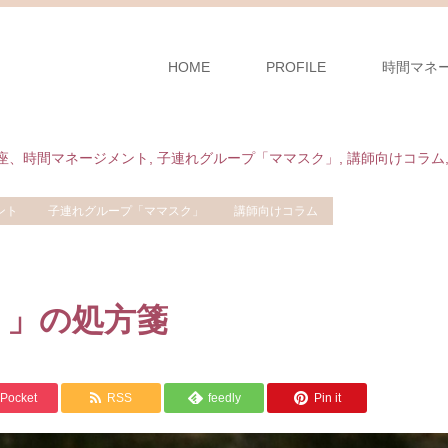
HOME
PROFILE
時間マネ
座、時間マネージメント
,
子連れグループ「ママスク」
,
講師向けコラム
ント
子連れグループ「ママスク」
講師向けコラム
！」の処方箋
Pocket
RSS
feedly
Pin it