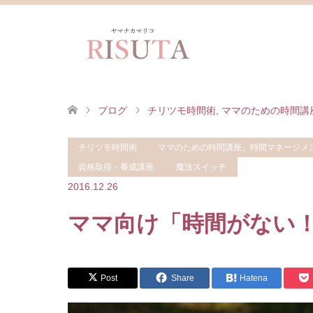
ブログ
チリツモ時間術
,
ママのための時間講
チリツモ時間術
ママのための時間講座、時間マネージメ
間がない！」の処方箋
資格取得・養成講座
魔法スイッチ
2016.12.26
ママ向け「時間がない
Post
Share
Hatena