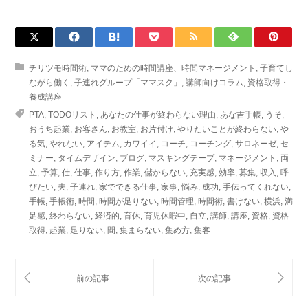
チリツモ時間術
,
ママのための時間講座、時間マネージメント
,
子育てし
ながら働く
,
子連れグループ「ママスク」
,
講師向けコラム
,
資格取得・
養成講座
PTA
,
TODOリスト
,
あなたの仕事が終わらない理由
,
あな吉手帳
,
うそ
,
おうち起業
,
お客さん
,
お教室
,
お片付け
,
やりたいことが終わらない
,
や
る気
,
やれない
,
アイテム
,
カワイイ
,
コーチ
,
コーチング
,
サロネーゼ
,
セ
ミナー
,
タイムデザイン
,
ブログ
,
マスキングテープ
,
マネージメント
,
両
立
,
予算
,
仕
,
仕事
,
作り方
,
作業
,
儲からない
,
充実感
,
効率
,
募集
,
収入
,
呼
びたい
,
夫
,
子連れ
,
家でできる仕事
,
家事
,
悩み
,
成功
,
手伝ってくれない
,
手帳
,
手帳術
,
時間
,
時間が足りない
,
時間管理
,
時間術
,
書けない
,
横浜
,
満
足感
,
終わらない
,
経済的
,
育休
,
育児休暇中
,
自立
,
講師
,
講座
,
資格
,
資格
取得
,
起業
,
足りない
,
間
,
集まらない
,
集め方
,
集客