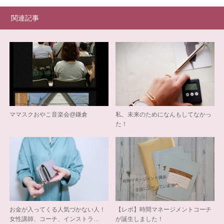
関連記事
ママスクおやこ音楽会@鎌倉
私、未来のためになんもしてなかっ
た！
お金が入ってくる人気づかない人！
【レポ】時間マネージメントコーチ
女性講師、コーチ、インストラ…
が誕生しました！