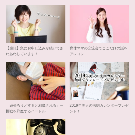
【感想】急にお申し込みが続いてあ
育休ママの交流会でここだけの話を
わあわしています！
アレコレ
「頑張ろうとすると邪魔される」ー
2019年美人の法則カレンダープレゼ
挑戦を邪魔するハードル
ント！