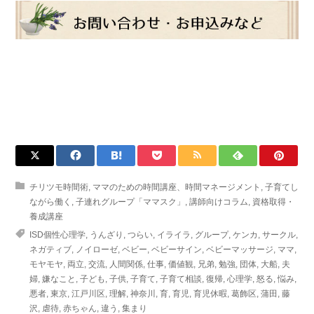
チリツモ時間術
,
ママのための時間講座、時間マネージメント
,
子育てし
ながら働く
,
子連れグループ「ママスク」
,
講師向けコラム
,
資格取得・
養成講座
ISD個性心理学
,
うんざり
,
つらい
,
イライラ
,
グループ
,
ケンカ
,
サークル
,
ネガティブ
,
ノイローゼ
,
ベビー
,
ベビーサイン
,
ベビーマッサージ
,
ママ
,
モヤモヤ
,
両立
,
交流
,
人間関係
,
仕事
,
価値観
,
兄弟
,
勉強
,
団体
,
大船
,
夫
婦
,
嫌なこと
,
子ども
,
子供
,
子育て
,
子育て相談
,
復帰
,
心理学
,
怒る
,
悩み
,
悪者
,
東京
,
江戸川区
,
理解
,
神奈川
,
育
,
育児
,
育児休暇
,
葛飾区
,
蒲田
,
藤
沢
,
虐待
,
赤ちゃん
,
違う
,
集まり