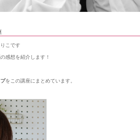
座
まりこです
座
の感想を紹介します！
ップ
をこの講座にまとめています。