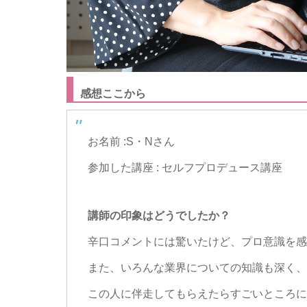
感想ここから
お名前 :S・Nさん
参加した講座 : セルフプロデュース講座
講師
の
印象はどうでしたか？
辛口コメントには驚いたけど、プロ意識を感
また、
いろんな業界について
の
知識も深く、
こ
の
人に伴走してもらえたらすごいところに