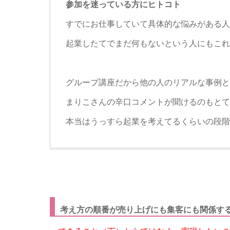
参加を迷っている方にヒトコト
すでにお仕事していて具体的な悩みがある人
起業したてでまだ何もないという人にもこれ
グループ講座だから他
の
人
の
リアルな事例と
まりこさん
の
辛口コメ
ントが聞ける
の
もとて
本当はうっすら起業を考えてるくらい
の
段階
考え方の順番が売り上げにも集客にも関係す