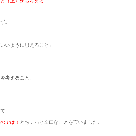
こと（上）
から考える
はず。
がいいように思えること」
客を考えること。
いて
いのでは！
とちょっと辛口なことを言いました。