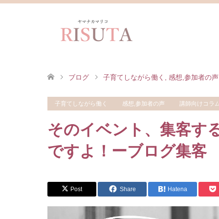
ブログ
子育てしながら働く
,
感想,参加者の声
子育てしながら働く
感想,参加者の声
講師向けコラ
そのイベント、集客す
ですよ！ーブログ集客
Post
Share
Hatena