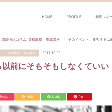
HOME
PROFILE
時間マネ
,
講師向けコラム
,
資格取得・養成講座
そのイベント、集客する以
2017.10.29
ム
資格取得・養成講座
る以前にそもそもしなくていい
Pocket
RSS
feedly
Pin it