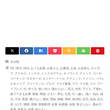
未分類
FB
,
SEO
,
SNS
,
おうち起業
,
お客さん
,
お教室
,
お金
,
お金持ち
,
やり方
,
ア
,
アクセス
,
インスタ
,
インスタグラム
,
キーワード
,
クリック
,
コーチ
,
コーチング
,
サロネーゼ
,
セミナー
,
ツール
,
テクニック
,
ドメイン
,
パラレ
ルキャリア
,
フリーランス
,
ブログ
,
ブログ集客
,
ママ
,
ママ友
,
ラク
,
ワー
ドプレス
,
仕
,
作り方
,
使い分け
,
儲からない
,
収入
,
女性
,
子ども
,
子連れ
,
家でできる仕事
,
家族
,
導線
,
小さい
,
幸せ
,
広告
,
引っ越し
,
強い
,
悩み
,
成
功
,
方法
,
更新
,
書けない
,
独自
,
理由
,
移動
,
簡単
,
経済的
,
自宅
,
自由
,
自立
,
見つけ方
,
講師
,
資格
,
資格取得
,
起業
,
転勤族
,
金額
,
集まらない
,
集め方
,
集客
,
集客力
,
頻度
,
頼らない