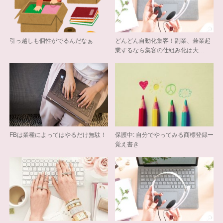
引っ越しも個性がでるんだなぁ
どんどん自動化集客！副業、兼業起
業するなら集客の仕組み化は大…
FBは業種によってはやるだけ無駄！
保護中: 自分でやってみる商標登録ー
覚え書き