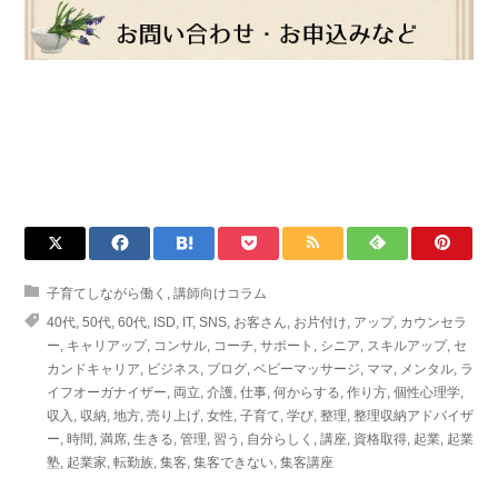
子育てしながら働く
,
講師向けコラム
40代
,
50代
,
60代
,
ISD
,
IT
,
SNS
,
お客さん
,
お片付け
,
アップ
,
カウンセラ
ー
,
キャリアップ
,
コンサル
,
コーチ
,
サポート
,
シニア
,
スキルアップ
,
セ
カンドキャリア
,
ビジネス
,
ブログ
,
ベビーマッサージ
,
ママ
,
メンタル
,
ラ
イフオーガナイザー
,
両立
,
介護
,
仕事
,
何からする
,
作り方
,
個性心理学
,
収入
,
収納
,
地方
,
売り上げ
,
女性
,
子育て
,
学び
,
整理
,
整理収納アドバイザ
ー
,
時間
,
満席
,
生きる
,
管理
,
習う
,
自分らしく
,
講座
,
資格取得
,
起業
,
起業
塾
,
起業家
,
転勤族
,
集客
,
集客できない
,
集客講座