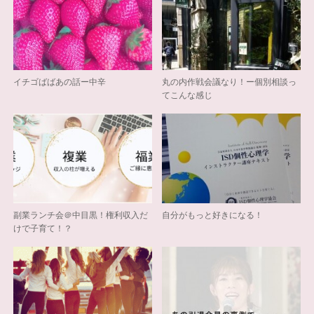
イチゴばばあの話ー中辛
丸の内作戦会議なり！ー個別相談っ
てこんな感じ
副業ランチ会＠中目黒！権利収入だ
自分がもっと好きになる！
けで子育て！？