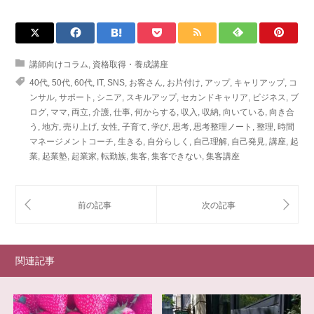
講師向けコラム
,
資格取得・養成講座
40代
,
50代
,
60代
,
IT
,
SNS
,
お客さん
,
お片付け
,
アップ
,
キャリアップ
,
コ
ンサル
,
サポート
,
シニア
,
スキルアップ
,
セカンドキャリア
,
ビジネス
,
ブ
ログ
,
ママ
,
両立
,
介護
,
仕事
,
何からする
,
収入
,
収納
,
向いている
,
向き合
う
,
地方
,
売り上げ
,
女性
,
子育て
,
学び
,
思考
,
思考整理ノート
,
整理
,
時間
マネージメントコーチ
,
生きる
,
自分らしく
,
自己理解
,
自己発見
,
講座
,
起
業
,
起業塾
,
起業家
,
転勤族
,
集客
,
集客できない
,
集客講座
関連記事