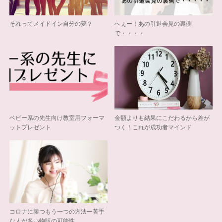
それってメイドイン自分の夢？
へぇー！あの引退会見の裏側
で・・・・
ベビー系の先生向け教室用フォーマ
金額よりも結果にこだわるから差が
ットプレゼント
つく！これが成功者マインド
コロナに勝つもう一つの方法ー苦手
な人が多い物販の可能性