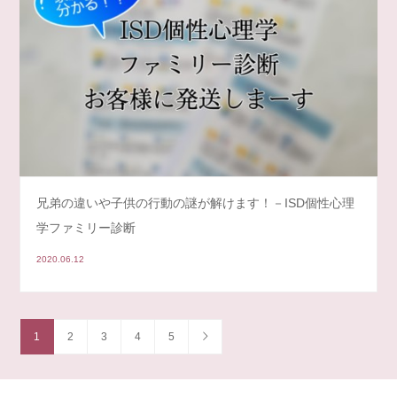
兄弟の違いや子供の行動の謎が解けます！－ISD個性心理
学ファミリー診断
2020.06.12
1
2
3
4
5