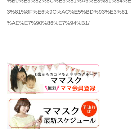
%B0%E3%82%8C%E3%81%A6%E3%81%84%E
3%81%8F%E6%9C%AC%E5%BD%93%E3%81
%AE%E7%90%86%E7%94%B1/