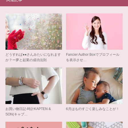
どうすれば●●さんみたいになれます
Fancier Author Boxでプロフィール
か？ー夢と起業の成功法則
を表示させ…
お買い物日記-時計KAPTEN &
6月はものすごく楽しみなことが！
SON(キャプ…