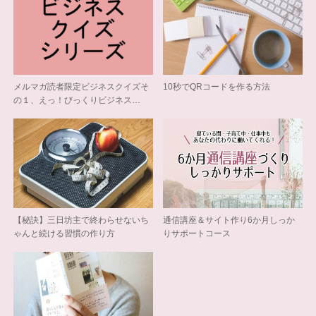
メルマガ読者限定ビジネスクイズそ
10秒でQRコードを作る方法
の１、えっ！びっくりビジネス…
【秘訣】三日坊主で終わらせないち
通信講座＆サイト作り6か月しっか
ゃんと続ける習慣の作り方
りサポートコース