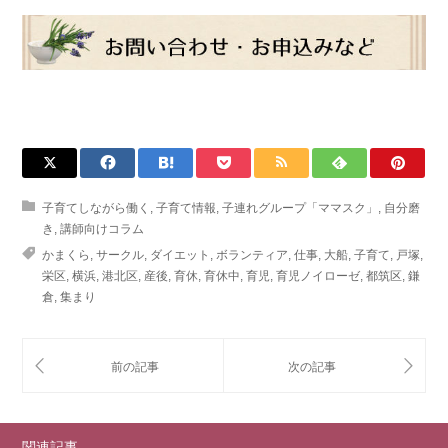
子育てしながら働く
,
子育て情報
,
子連れグループ「ママスク」
,
自分磨
き
,
講師向けコラム
かまくら
,
サークル
,
ダイエット
,
ボランティア
,
仕事
,
大船
,
子育て
,
戸塚
,
栄区
,
横浜
,
港北区
,
産後
,
育休
,
育休中
,
育児
,
育児ノイローゼ
,
都筑区
,
鎌
倉
,
集まり
関連記事