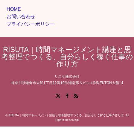
HOME
お問い合わせ
プライバシーポリシー
RISUTA｜時間マネージメント講座と思
考整理でつくる、自分らしく稼ぐ仕事の
作り方
リスタ株式会社
神奈川県鎌倉市大船1丁目12番10号湘南第５ビル４階NEKTON大船14
Facebook
X
RSS
©
RISUTA｜時間マネージメント講座と思考整理でつくる、自分らしく稼ぐ仕事の作り方
. All
Rights Reserved.