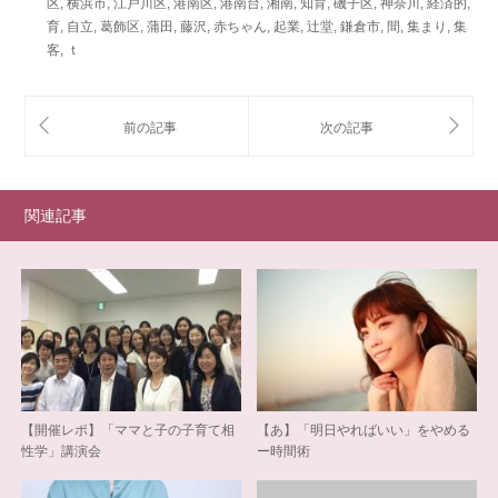
区
,
横浜市
,
江戸川区
,
港南区
,
港南台
,
湘南
,
知育
,
磯子区
,
神奈川
,
経済的
,
育
,
自立
,
葛飾区
,
蒲田
,
藤沢
,
赤ちゃん
,
起業
,
辻堂
,
鎌倉市
,
間
,
集まり
,
集
客
,
ｔ
関連記事
【開催レポ】「ママと子の子育て相
【あ】「明日やればいい」をやめる
性学」講演会
ー時間術