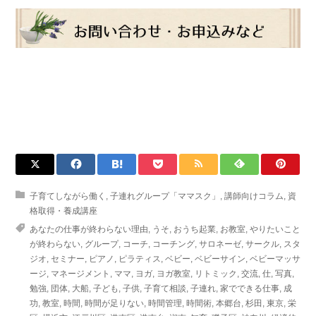
子育てしながら働く
,
子連れグループ「ママスク」
,
講師向けコラム
,
資
格取得・養成講座
あなたの仕事が終わらない理由
,
うそ
,
おうち起業
,
お教室
,
やりたいこと
が終わらない
,
グループ
,
コーチ
,
コーチング
,
サロネーゼ
,
サークル
,
スタ
ジオ
,
セミナー
,
ピアノ
,
ピラティス
,
ベビー
,
ベビーサイン
,
ベビーマッサ
ージ
,
マネージメント
,
ママ
,
ヨガ
,
ヨガ教室
,
リトミック
,
交流
,
仕
,
写真
,
勉強
,
団体
,
大船
,
子ども
,
子供
,
子育て相談
,
子連れ
,
家でできる仕事
,
成
功
,
教室
,
時間
,
時間が足りない
,
時間管理
,
時間術
,
本郷台
,
杉田
,
東京
,
栄