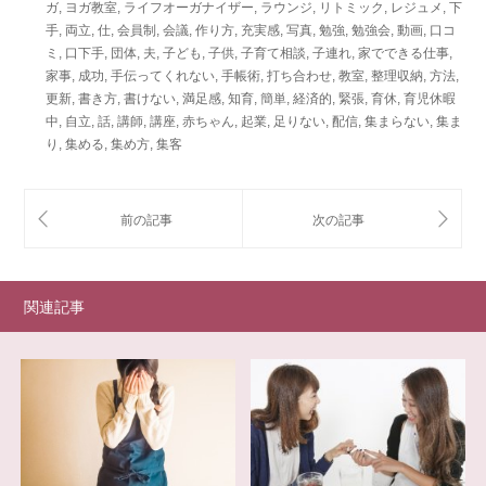
ガ
,
ヨガ教室
,
ライフオーガナイザー
,
ラウンジ
,
リトミック
,
レジュメ
,
下
手
,
両立
,
仕
,
会員制
,
会議
,
作り方
,
充実感
,
写真
,
勉強
,
勉強会
,
動画
,
口コ
ミ
,
口下手
,
団体
,
夫
,
子ども
,
子供
,
子育て相談
,
子連れ
,
家でできる仕事
,
家事
,
成功
,
手伝ってくれない
,
手帳術
,
打ち合わせ
,
教室
,
整理収納
,
方法
,
更新
,
書き方
,
書けない
,
満足感
,
知育
,
簡単
,
経済的
,
緊張
,
育休
,
育児休暇
中
,
自立
,
話
,
講師
,
講座
,
赤ちゃん
,
起業
,
足りない
,
配信
,
集まらない
,
集ま
り
,
集める
,
集め方
,
集客
関連記事