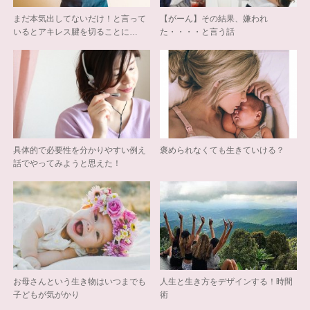
まだ本気出してないだけ！と言って
【がーん】その結果、嫌われ
いるとアキレス腱を切ることに…
た・・・・と言う話
具体的で必要性を分かりやすい例え
褒められなくても生きていける？
話でやってみようと思えた！
お母さんという生き物はいつまでも
人生と生き方をデザインする！時間
子どもが気がかり
術