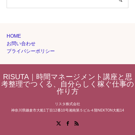
HOME
お問い合わせ
プライバシーポリシー
RISUTA｜時間マネージメント講座と思
考整理でつくる、自分らしく稼ぐ仕事の
作り方
リスタ株式会社
神奈川県鎌倉市大船1丁目12番10号湘南第５ビル４階NEKTON大船14
Facebook
X
RSS