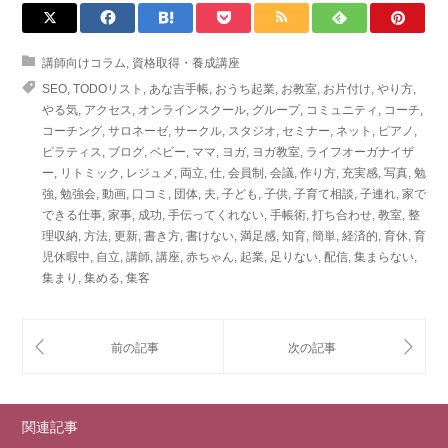
講師向けコラム
,
資格取得・養成講座
SEO
,
TODOリスト
,
あな吉手帳
,
おうち起業
,
お教室
,
お片付け
,
やり方
,
やる気
,
アクセス
,
オンラインスクール
,
グループ
,
コミュニティ
,
コーチ
,
コーチング
,
サロネーゼ
,
サークル
,
スタジオ
,
セミナー
,
ネット
,
ピアノ
,
ピラティス
,
ブログ
,
ベビー
,
ママ
,
ヨガ
,
ヨガ教室
,
ライフオーガナイザ
ー
,
リトミック
,
レジュメ
,
両立
,
仕
,
会員制
,
会議
,
作り方
,
充実感
,
写真
,
勉
強
,
勉強会
,
動画
,
口コミ
,
団体
,
夫
,
子ども
,
子供
,
子育て相談
,
子連れ
,
家で
できる仕事
,
家事
,
成功
,
手伝ってくれない
,
手帳術
,
打ち合わせ
,
教室
,
整
理収納
,
方法
,
更新
,
書き方
,
書けない
,
満足感
,
知育
,
簡単
,
経済的
,
育休
,
育
児休暇中
,
自立
,
講師
,
講座
,
赤ちゃん
,
起業
,
足りない
,
配信
,
集まらない
,
集まり
,
集める
,
集客
関連記事