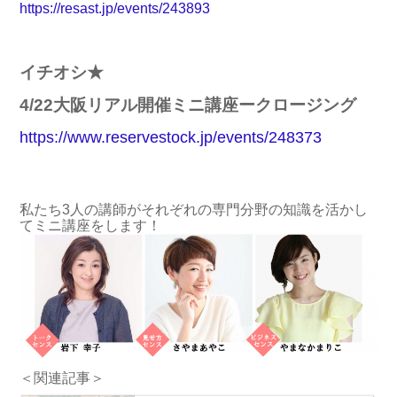
https://resast.jp/events/243893
イチオシ★
4/22大阪リアル開催ミ
ニ
講座
ークロージング
https://www.reservestock.jp/
events/248373
私たち3人の講師がそれぞれの専門分野の知識を活かし
てミニ講座をします！
＜関連記事＞