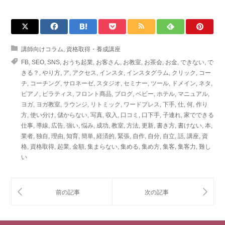
講師向けコラム
,
資格取得・養成講座
FB
,
SEO
,
SNS
,
おうち起業
,
お客さん
,
お教室
,
お茶会
,
お金
,
できない
,
で
きる？
,
やり方
,
ア
,
アクセス
,
インスタ
,
インスタグラム
,
クリック
,
コー
チ
,
コーチング
,
サロネーゼ
,
スタジオ
,
セミナー
,
ツール
,
ドメイン
,
ネタ
,
ピアノ
,
ピラティス
,
フロント商品
,
ブログ
,
ベビー
,
ホテル
,
マニュアル
,
ヨガ
,
ヨガ教室
,
ラウンジ
,
リトミック
,
ワードプレス
,
下手
,
仕
,
何
,
作り
方
,
使い分け
,
儲からない
,
写真
,
収入
,
口コミ
,
口下手
,
子連れ
,
家でできる
仕事
,
導線
,
広告
,
強い
,
悩み
,
成功
,
教室
,
方法
,
更新
,
書き方
,
書けない
,
本
,
業者
,
独自
,
理由
,
知育
,
簡単
,
経済的
,
緊張
,
自作
,
自分
,
自立
,
話
,
講座
,
資
格
,
資格取得
,
起業
,
金額
,
集まらない
,
集める
,
集め方
,
集客
,
集客力
,
難し
い