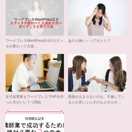
ワードプレスWordPress5.0のエディ
あの人怖い～ってホント？
タが変わって大混…
女子起業家もワードプレスでHPを作
愚痴が止まらないのも、不倫してい
った方がいい７つ理由
るとか言いふらすのもエネルギ…