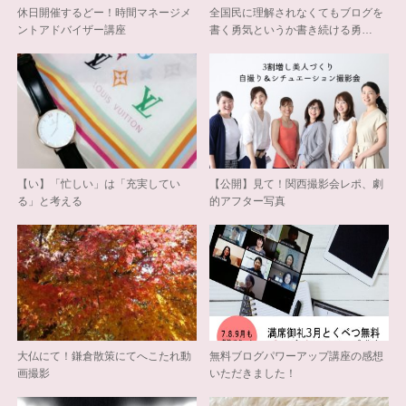
休日開催するどー！時間マネージメ
全国民に理解されなくてもブログを
ントアドバイザー講座
書く勇気というか書き続ける勇…
【い】「忙しい」は「充実してい
【公開】見て！関西撮影会レポ、劇
る」と考える
的アフター写真
大仏にて！鎌倉散策にてへこたれ動
無料ブログパワーアップ講座の感想
画撮影
いただきました！