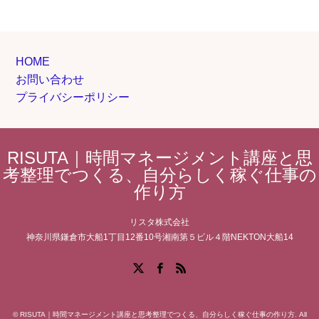
HOME
お問い合わせ
プライバシーポリシー
RISUTA｜時間マネージメント講座と思
考整理でつくる、自分らしく稼ぐ仕事の
作り方
リスタ株式会社
神奈川県鎌倉市大船1丁目12番10号湘南第５ビル４階NEKTON大船14
Facebook
X
RSS
©
RISUTA｜時間マネージメント講座と思考整理でつくる、自分らしく稼ぐ仕事の作り方
. All