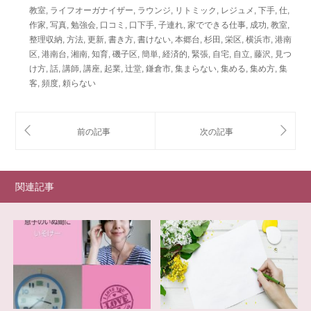
教室
,
ライフオーガナイザー
,
ラウンジ
,
リトミック
,
レジュメ
,
下手
,
仕
,
作家
,
写真
,
勉強会
,
口コミ
,
口下手
,
子連れ
,
家でできる仕事
,
成功
,
教室
,
整理収納
,
方法
,
更新
,
書き方
,
書けない
,
本郷台
,
杉田
,
栄区
,
横浜市
,
港南
区
,
港南台
,
湘南
,
知育
,
磯子区
,
簡単
,
経済的
,
緊張
,
自宅
,
自立
,
藤沢
,
見つ
け方
,
話
,
講師
,
講座
,
起業
,
辻堂
,
鎌倉市
,
集まらない
,
集める
,
集め方
,
集
客
,
頻度
,
頼らない
関連記事